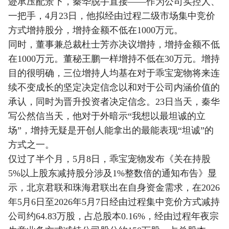
迹承压配景下，秦华脱手直接——作为公司实控人、
一把手，4月23日，他拟经由过程二级市场集中竞价
方式增持股分，增持金额不低在1000万元。
同时，董事兼总裁杜士芳亦决议增持，增持金额不低
在1000万元。董秘王鹏一样增持不低在30万元。增持
目的很明确，三位增持人均基在对于乖宝宠物将来连
续不变成长的坚定决定信念以和对于公司内涵价值的
承认，同时为晋升投资者决定信念。23日当天，秦华
写公然信当天，他对于外暗示“我想以最坦诚的立
场”，增持无疑是开创人能拿出的最能表现“坦诚”的
方式之一。
仅过了半个月，5月8日，乖宝宠物发布《关在持股
5%以上股东减持股分涉及1%整数倍的通知布告》显
示，北京君联和珠海君联出在自身资金需求，在2026
年5月6日至2026年5月7日经由过程集中竞价方式减持
公司约64.83万股，占总股本0.16%，经由过程年夜宗