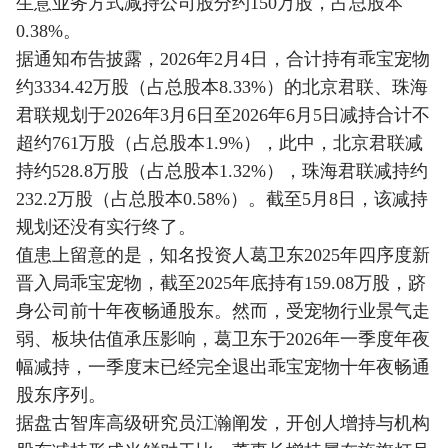
生意业务方式减持公司股分约150万股，占总股本
0.38%。
据通知布告披露，2026年2月4日，合计持有乖宝宠物
约3334.42万股（占总股本8.33%）的北京君联、珠海
君联规划于2026年3月6日至2026年6月5日减持合计不
超约761万股（占总股本1.9%），此中，北京君联减
持约528.8万股（占总股本1.32%），珠海君联减持约
232.2万股（占总股本0.58%）。截至5月8日，该减持
规划还没有实行终了。
值患上留意的是，知名投资人葛卫东2025年四序度新
晋入局乖宝宠物，截至2025年底持有159.08万股，跻
身公司前十年夜畅通股东。然而，受宠物行业景气走
弱、板块估值承压影响，葛卫东于2026年一季度年夜
幅减持，一季度末已经完全退出乖宝宠物十年夜畅通
股东序列。
据盘古智库高级研究员江瀚阐发，开创人增持与机构