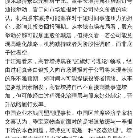
股东减持形成光鲜对于比。董事长增持属在旌旗灯号
通报举动，旨于向市场通报对于公司持久价值的承
认。机构股东减持可能源在对于短时间事迹压力的担
心，影响其投资回报预期。从本钱市场布局看，股东
举动分解可能加重股价颠簸，但持久看，若公司能兑
现高端化战略，机构减持或者为阶段性调解，而非底
子性看空。
于江瀚看来，高管增持属在“旌旗灯号理论”领域，经
由过程真金白银投入向市场通报对于公司将来现金流
的乐不雅预期，短时间内可能提振投资者情绪。从事
迹驱动因素阐发，高管增持自己不直接刺激事迹增
加，但可能经由过程强化治理层与股东好处绑定，晋
升战略履行效率。
中国企业本钱同盟副理事长、中国区首席经济学家柏
文喜认为，乖宝宠物当前面对的是增速放缓与一季报
下滑的本色问题，增持更可能是一种“姿态治理”。增