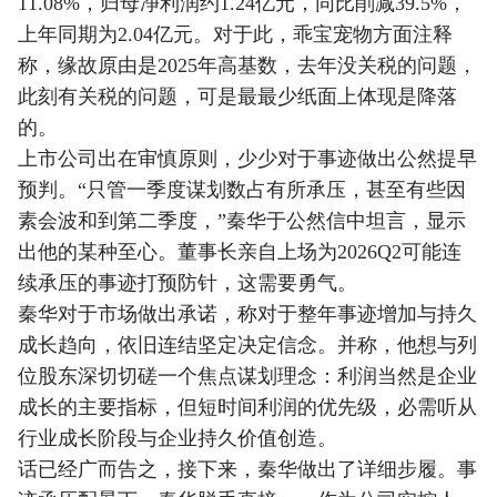
11.08%，归母净利润约1.24亿元，同比削减39.5%，
上年同期为2.04亿元。对于此，乖宝宠物方面注释
称，缘故原由是2025年高基数，去年没关税的问题，
此刻有关税的问题，可是最最少纸面上体现是降落
的。
上市公司出在审慎原则，少少对于事迹做出公然提早
预判。“只管一季度谋划数占有所承压，甚至有些因
素会波和到第二季度，”秦华于公然信中坦言，显示
出他的某种至心。董事长亲自上场为2026Q2可能连
续承压的事迹打预防针，这需要勇气。
秦华对于市场做出承诺，称对于整年事迹增加与持久
成长趋向，依旧连结坚定决定信念。并称，他想与列
位股东深切切磋一个焦点谋划理念：利润当然是企业
成长的主要指标，但短时间利润的优先级，必需听从
行业成长阶段与企业持久价值创造。
话已经广而告之，接下来，秦华做出了详细步履。事