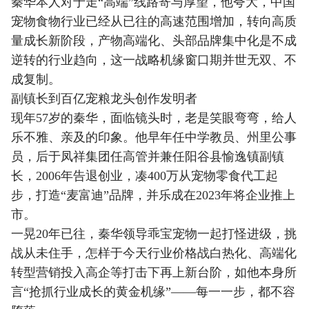
秦华本人对于走“高端”线路寄与厚望，他夸大，中国
宠物食物行业已经从已往的高速范围增加，转向高质
量成长新阶段，产物高端化、头部品牌集中化是不成
逆转的行业趋向，这一战略机缘窗口期并世无双、不
成复制。
副镇长到百亿宠粮龙头创作发明者
现年57岁的秦华，面临镜头时，老是笑眼弯弯，给人
乐不雅、亲及的印象。他早年任中学教员、州里公事
员，后于凤祥集团任高管并兼任阳谷县愉逸镇副镇
长，2006年告退创业，凑400万从宠物零食代工起
步，打造“麦富迪”品牌，并乐成在2023年将企业推上
市。
一晃20年已往，秦华领导乖宝宠物一起打怪进级，挑
战从未住手，怎样于今天行业价格战白热化、高端化
转型营销投入高企等打击下再上新台阶，如他本身所
言“抢抓行业成长的黄金机缘”——每一一步，都不容