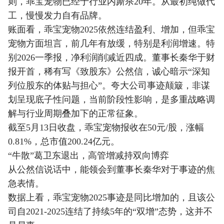
则，乖宝宠物已经于行业内厮杀20年。从最初纯做代
工，慢慢发力自有品牌。
账面看，乖宝宠物2025依然连结盈利、增加，但乖宝
宠物方面坦言，前几年有放缓，特别是利润增速。特
别2026一季报，净利润削减近四成。董事长秦华于财
报开首，稀有写《致股东》公然信，诚心暗示“深知
列位股东的体贴与担心”。夸大公司事迹颠簸，非谋
划呈现底子性问题，当前阶段性影响，是多重战略调
解与行业周期叠加下的正常征象。
截至5月13日收盘，乖宝宠物报收在50元/股，涨幅
0.81%，总市值200.24亿元。
“牛散”葛卫东退出，高管增减持双向博弈
从公然信说话中，能领会到董事长秦华对于事迹的焦
急表情。
数据上看，乖宝宠物2025事迹是同比增加的，且该公
司自2021-2025连结了持续5年的“双增”态势，这并不