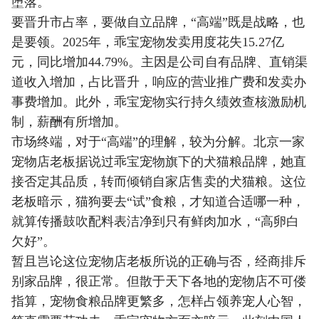
堕落。
要晋升市占率，要做自立品牌，“高端”既是战略，也
是要领。2025年，乖宝宠物发卖用度花失15.27亿
元，同比增加44.79%。主因是公司自有品牌、直销渠
道收入增加，占比晋升，响应的营业推广费和发卖办
事费增加。此外，乖宝宠物实行持久绩效查核激励机
制，薪酬有所增加。
市场终端，对于“高端”的理解，较为分解。北京一家
宠物店老板据说过乖宝宠物旗下的犬猫粮品牌，她直
接否定其品质，转而倾销自家店售卖的犬猫粮。这位
老板暗示，猫狗要去“试”食粮，才知道合适哪一种，
就算传播鼓吹配料表洁净到只有鲜肉加水，“高卵白
欠好”。
暂且岂论这位宠物店老板所说的正确与否，经商排斥
别家品牌，很正常。但散于天下各地的宠物店不可偻
指算，宠物食粮品牌更繁多，怎样占领养宠人心智，