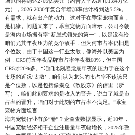
场范围将到达2705亿美元（约合人平易近币1.84万亿
元），2026-2030年复合年增加率估计将到达5.5%。
有需求，就有出产的动力。这对于在乖宝宠物而言，
是机缘。问题又来了，乖宝宠物方面暗示，公司今朝
是海内市场据有率“断崖式领先的第一”，以是没有给
咱们尤其年夜压力的竞争敌手，但为何市占率仍旧是
个位数，由于中国这一行业太散，像海外以美国为
例，CR5前五年夜品牌市占率年夜概60%，但中国
CR5才20%多。“咱们此刻感觉最年夜的压力于在这个
市场的近况‘太散’，咱们认为龙头的市占率不该该只
是个位数，以是包括像秦总《致股东》的信里（所
写），咱们此刻要求的是收入的晋升，说白了就是市
占率的晋升，咱们对于此刻的市占率不满足。”乖宝
宠物方面坦言。
海内宠物行业有多“卷”？企查查数据显示，近10年，
中国宠物经济相干企业注册量年夜幅增长，2025年整