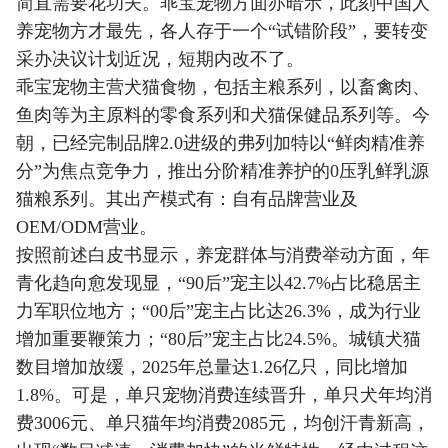
简直需要花功夫。乖宝宠物方面亦暗示，此刻中国人
养宠物方才最先，各人存于一个“试错阶段”，要转变
采办决议计划近况，短期内改不了。
乖宝宠物主营犬猫食物，包括主粮系列，以畜禽肉、
鱼肉等为主原料的零食系列和犬猫保健品系列等。今
朝，已经完制品牌2.0进级的弗列加特以“鲜肉精准养
分”为焦点竞争力，推出分阶精准养护的0压乳鲜乳源
猫粮系列。其出产模式有：自有品牌营业及
OEM/ODM营业。
按照前述白皮书显示，养宠群体与消费举动方面，年
青化趋向愈发现显，“90后”宠主以42.7%占比稳居主
力军职位地方；“00后”宠主占比达26.3%，成为行业
增加重要鞭策力；“80后”宠主占比24.5%。城镇犬猫
数目增加放缓，2025年总量达1.26亿只，同比增加
1.8%。可是，单只宠物消费连续晋升，单只犬年均消
费3006元、单只猫年均消费2085元，均创汗青新高，