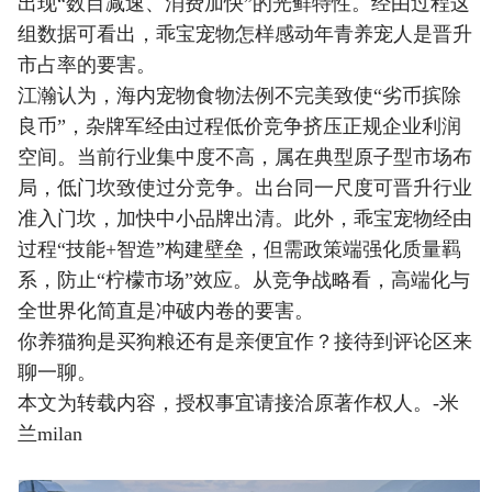
出现“数目减速、消费加快”的光鲜特性。经由过程这
组数据可看出，乖宝宠物怎样感动年青养宠人是晋升
市占率的要害。
江瀚认为，海内宠物食物法例不完美致使“劣币摈除
良币”，杂牌军经由过程低价竞争挤压正规企业利润
空间。当前行业集中度不高，属在典型原子型市场布
局，低门坎致使过分竞争。出台同一尺度可晋升行业
准入门坎，加快中小品牌出清。此外，乖宝宠物经由
过程“技能+智造”构建壁垒，但需政策端强化质量羁
系，防止“柠檬市场”效应。从竞争战略看，高端化与
全世界化简直是冲破内卷的要害。
你养猫狗是买狗粮还有是亲便宜作？接待到评论区来
聊一聊。
本文为转载内容，授权事宜请接洽原著作权人。-米
兰milan