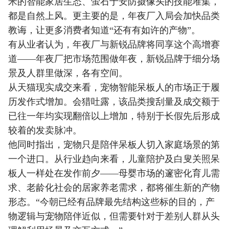
米的智能家居生态、萤石于安防摄像头的技能堆集，
都是自然上风。更主要的是，年夜厂入局会加快品类
教诲，让更多消费者知道“还有有如许的产物”。
有从业者认为，年夜厂与新锐品牌将同享这个高增赛
道——年夜厂把市场范围做年夜，新锐品牌于细分场
景及人群里做深，各有空间。
从天猫现实成交来看，宠物智能呆板人的市场正于履
历发作式增加。会猎吐露，该品类搜刮量及成交额于
已往一年均实现翻倍以上增加，特别于长假先后形成
较着的发卖脉冲。
他同时指出，宠物只是陪伴呆板人切入家庭场景的第
一个进口。从行业趋向来看，儿童陪护及白叟关照呆
板人一样处在发作前夕——母婴市场的邃密化育儿需
求、老龄化社会的居家养老需求，都将催生新的产物
形态。“今朝已经有品牌最先结构这些标的目的，产
物逻辑与宠物陪伴近似，但需要针对于差别人群从头