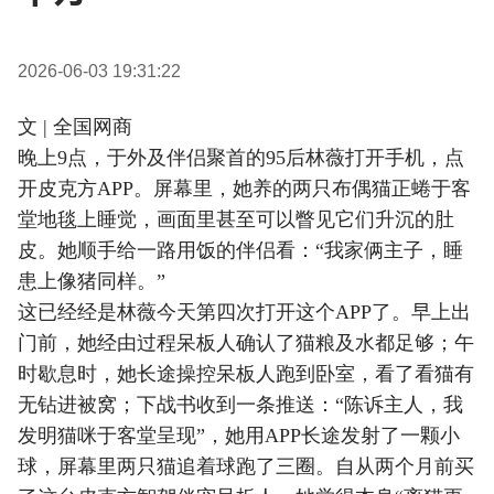
2026-06-03 19:31:22
文 | 全国网商
晚上9点，于外及伴侣聚首的95后林薇打开手机，点
开皮克方APP。屏幕里，她养的两只布偶猫正蜷于客
堂地毯上睡觉，画面里甚至可以瞥见它们升沉的肚
皮。她顺手给一路用饭的伴侣看：“我家俩主子，睡
患上像猪同样。”
这已经经是林薇今天第四次打开这个APP了。早上出
门前，她经由过程呆板人确认了猫粮及水都足够；午
时歇息时，她长途操控呆板人跑到卧室，看了看猫有
无钻进被窝；下战书收到一条推送：“陈诉主人，我
发明猫咪于客堂呈现”，她用APP长途发射了一颗小
球，屏幕里两只猫追着球跑了三圈。自从两个月前买