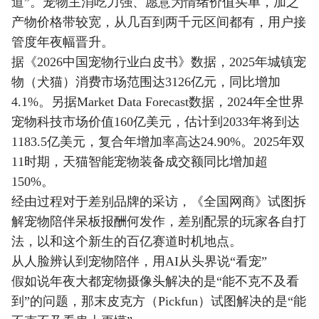
道”。宠物主消吃力强、愿意为情绪价值买单，加之
产物价格带较宽，从几百到两千元区间都有，用户接
管度年夜幅晋升。
据《2026中国宠物行业白皮书》数据，2025年城镇宠
物（犬猫）消费市场范围达3126亿元，同比增加
4.1%。另据Market Data Forecast数据，2024年全世界
宠物科技市场价值160亿美元，估计到2033年将到达
1183.5亿美元，复合年增加率高达24.90%。2025年双
11时期，天猫智能宠物装备成交额同比增加超
150%。
经由过程对于差别品牌的采访，《全国网商》试图拆
解宠物陪伴呆板报酬何发作，差别配景的玩家各自打
法，以和这个新生的百亿赛道时机地点。
从人脸辨认到宠物陪伴，用AI从头界说“看宠”
假如说年夜大都宠物摄像头解决的是“能不克不及看
到”的问题，那末皮克方（Pickfun）试图解决的是“能