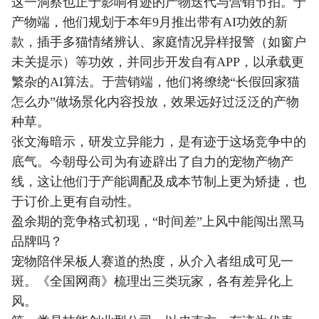
这一洞察也正于影响有迹的产物迭代与营销节拍。于
产物端，他们规划于本年9月推出带有AI功效的新
款，插手多猫情绪辨认、家庭情况异样报警（如窗户
未关提示）等功效，并同步开发自有APP，以承载更
繁杂的AI算法。于营销端，他们将缭绕“长假回家猫
怎么办”做场景化内容投放，效果远好过泛泛的产物
种草。
张文海暗示，研发立异能力，是有迹于这场竞争中的
底气。今朝母公司为有迹辟出了自力的宠物产物产
线，这让他们于产能调配及成本节制上更为矫捷，也
于订价上更有自动性。
盈余期的竞争格式初现，“时间差”上风中能闯出黑马
品牌吗？
宠物陪伴呆板人赛道的热度，从介入者组成可见一
斑。《全国网商》梳理出三类玩家，各有差异化上
风。