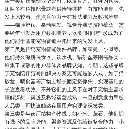
第一类是技能创业型公司，以皮克方、有迹为代表。
团队多有科技配景或者供给链撑持，有技能堆集，先
发上风较着。焦点竞争力于在算法能力及数据堆集
——猫脸辨认、举动阐发、视觉导航等技能壁垒，需
要经年研发及用户数据喂养，这类“时间差”形成为了
他们能于智能宠物赛道中跑出来的先发上风。
第二类是传统宠物智能硬件品牌，如霍曼、小佩等。
他们持久深耕喂食器、饮水机、猫砂盆等刚需品类，
堆集了成熟的用户群体及品牌认知。今朝，这些品牌
于宠物陪伴范畴的解决方案更可能是嵌入式，如于猫
砂盆、喂食器等产物上增长固定摄像头，实现基础的
长途查看功效。不外它们的上风于在对于宠物主需求
理解深刻，渠道及私域运营成熟，一旦刻意发力呆板
人品类，可快速触达存量用户实现交织发卖。
第三类是年夜厂结构产物线，如小米、萤石。他们拥
有强盛的品牌势能、渠道资源及供给链整合能力。小