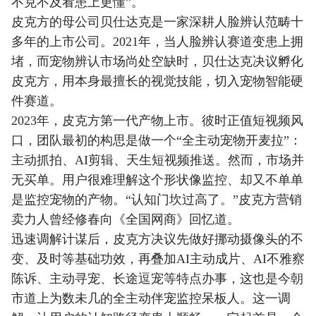
不克不及看患上更懂”。
皮克方的母公司贝仕达克是一家深耕人脸辨认范畴十
多年的上市公司。2021年，当人脸辨认赛道变患上拥
堵，而宠物辨认市场尚处空缺时，贝仕达克决议孵化
皮克方，用本身最擅长的视觉技能，切入宠物智能硬
件赛道。
2023年，皮克方第一代产物上市。彼时正值短视频风
口，团队最初的构思是做一个“全主动宠物开麦拉”：
主动抓拍、AI剪辑、天生短视频推送。然而，市场并
无买单。用户很难理解这个形状像监控、却又不单单
是监控宠物的产物。“认知门坎过高了。”皮克方营销
卖力人曾经修春向《全国网商》回忆道。
迅速调解计谋后，皮克方决议先做好挪动摄像头的不
变、及时等基础功效，再叠加AI主动成片、AI不雅察
陈诉、主动寻宠、长途逗宠等特点办事，这也是今朝
市道上为数未几的全主动伴宠监控呆板人。这一调