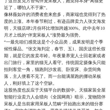
了这台皮克方智驾伴宠呆板人，她觉得本身“离猫更
近了，哪怕人不于家”。
像林薇如许的消费者愈来愈多，商家端也觉得到了热
度的上涨。本年春节刚过，有迹品牌卖力人张文海发
明，天猫店肆2月份环比增加跨越300%。此中去年10
月才上线的“伴宠呆板人”涨势最为强势。
“一最先咱们感觉这是个小众品类，成果发明是个季
候性爆品。”张文海判定，春节、五1、国庆这些长假
期，就是它的发卖岑岭。年夜量养宠人士回老家或者
出门旅行，家里的猫无人看守。传统固定摄像头只能
拍到客堂一角，猫跑到沙发底、卧室床、杂货间角
落，主人便看不见了。而一台能满屋跑的挪动呆板
人，刚好填上了这个空缺。
这股热度也反应于天猫平台的数据中。天猫家装全屋
智能行业卖力人会猎向《全国网商》暗示，宠物陪伴
呆板人是当前家用呆板人范畴“开始跑出来的细分赛