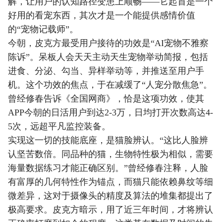
解，让用户的认知路径变患上顺畅——它起首是一个
好用的看宠东西，其次才是一个能提供感情价值
的“宠物记载师”。
今朝，皮克方最受用户接待的功效是“AI宠物不雅察
陈诉”。呆板人会天天主动天生宠物举动简报，包括
进食、分泌、勾当、异样举动等，并推送至用户手
机。这个功效的焦点，于在减缓了“人宠分散焦急”。
曾经修春告诉《全国网商》，恰是这项功效，使其
APP今朝的日活用户到达2-3万，日均打开次数高达4-
5次，远超平凡监控装备。
实现这一切的技能底座，是猫脸辨认。“这比人脸辨
认坚苦数倍。同品种的猫，生物特性极为相似，需要
海量数据练习才能正确区别。”曾经修春注释，人脸
有富厚的几何特性作为锚点，而猫只能依赖鼻纹等细
微差异，这对于摄像头的精度及算法的堆集都提出了
极高要求。皮克方暗示，用了近三年时间，才将辨认