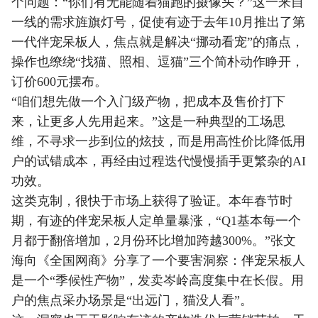
个问题：“你们有无能随着猫跑的摄像头？”这一来自
一线的需求旌旗灯号，促使有迹于去年10月推出了第
一代伴宠呆板人，焦点就是解决“挪动看宠”的痛点，
操作也缭绕“找猫、照相、逗猫”三个简朴动作睁开，
订价600元摆布。
“咱们想先做一个入门级产物，把成本及售价打下
来，让更多人先用起来。”这是一种典型的工场思
维，不寻求一步到位的炫技，而是用高性价比降低用
户的试错成本，再经由过程迭代慢慢插手更繁杂的AI
功效。
这类克制，很快于市场上获得了验证。本年春节时
期，有迹的伴宠呆板人定单量暴涨，“Q1基本每一个
月都于翻倍增加，2月份环比增加跨越300%。”张文
海向《全国网商》分享了一个要害洞察：伴宠呆板人
是一个“季候性产物”，发卖岑岭高度集中在长假。用
户的焦点采办场景是“出远门，猫没人看”。