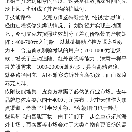
正确率打磨到如今的程度。这类基在数据及时间的先
发上风，也组成了其产物的护城河。
于技能路径上，皮克方借鉴特斯拉的“纯视觉”思绪，
经由过程摄像头辨认情况、计划路径并实现主动回
充，今朝皮克方按照功效划分了差别价格带的产物矩
阵：400-700元入门款，以基础挪动监控及逗宠功效
为主，合适首次测验考试的用户；700-1000元进级
款，增长了主动追随、红外夜视等能力，满意一样平
常关照需求；1000-2000元旗舰款，具有高精避障、
繁杂路径回充、AI不雅察陈诉等完备功效，面向深度
养宠人群。
依附技能堆集，皮克方盘踞了必然的行业市场。去年
品牌总体发卖范围于4000万元摆布，此中天猫作为焦
点渠道，孝敬了过半发卖额。“今朝咱们也于筹办一
些佩带式的智能产物，由于咱们下一步会重点拓展海
外市场，而泰西等市场会对于犬类产物有更旺盛的需